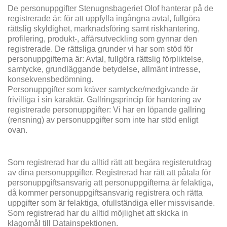
De personuppgifter Stenugnsbageriet Olof hanterar på de
registrerade är: för att uppfylla ingångna avtal, fullgöra
rättslig skyldighet, marknadsföring samt riskhantering,
profilering, produkt-, affärsutveckling som gynnar den
registrerade. De rättsliga grunder vi har som stöd för
personuppgifterna är: Avtal, fullgöra rättslig förpliktelse,
samtycke, grundläggande betydelse, allmänt intresse,
konsekvensbedömning.
Personuppgifter som kräver samtycke/medgivande är
frivilliga i sin karaktär. Gallringsprincip för hantering av
registrerade personuppgifter: Vi har en löpande gallring
(rensning) av personuppgifter som inte har stöd enligt
ovan.
Som registrerad har du alltid rätt att begära registerutdrag
av dina personuppgifter. Registrerad har rätt att påtala för
personuppgiftsansvarig att personuppgifterna är felaktiga,
då kommer personuppgiftsansvarig registrera och rätta
uppgifter som är felaktiga, ofullständiga eller missvisande.
Som registrerad har du alltid möjlighet att skicka in
klagomål till Datainspektionen.